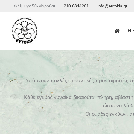
Μετάβαση
Φλέμινγκ 50-Μαρούσι
210 6844201
info@eutokia.gr
στο
περιεχόμενο
Η 
Υπάρχουν πολλές σημαντικές προετοιμασίες που
Κάθε έγκυος γυναίκα δικαιούται πλήρη, αβίαστη 
ώστε να λάβει
Οι ομάδες εγκύων, α